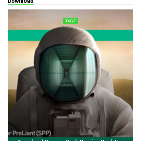
Download
© Bản quyền thuộc về kênh IT Share NVP, Tác giả
Phương Nguyễn
TẢI VỀ
☞Vui lòng không reup
©Copyright by IT Share NVP/Author: Phuong Nguyen
☞Please do not reup