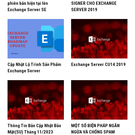
phiên bản hiện tại lên
SIGNER CHO EXCHANGE
Exchange Server SE
SERVER 2019
cập_nhật_bản_vá_exchang
#update_cu_su_exchanges
#phương_nguyễn_IT
#itsharenvp
Cập Nhật Lộ Trình Sản Phẩm
Exchange Server CU14 2019
Clip này Phương Nguyễn chia sẻ kinh nghiệm cũng như
Exchange Server
best practice cập nhật bản vá CU, SU Exchange Server:
1/ Bản vá cập nhật tính lũy (Cumulative Update CU),
Security Updates (SU) là gì
2/ Các lý do tại sao cập nhật CU, SU ?
3/ nguyên tắc và cách tốt nhất cập nhật CU SU
Exchange server
Thông Tin Bản Cập Nhật Bảo
MỘT SỐ BIỆN PHÁP NGĂN
Mật(SU) Tháng 11/2023
NGỪA VÀ CHỐNG SPAM
4/ Các checklist cập nhật Exchange 2016 CU 3 lên