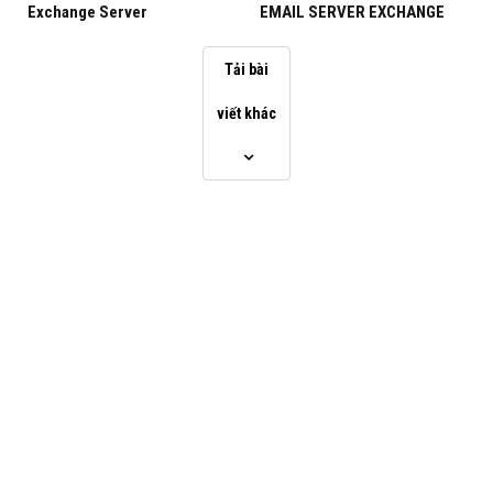
Exchange Server
EMAIL SERVER EXCHANGE
Exchange 2016 CU21
Timeline
Tải bài
00:00 Giới thiệu
viết khác
00:36 Nội dung video
01:03 Bản vá cập nhật tính lũy (Cumulative Update CU),
Security Updates (SU) là gì
02:37 Lý do cập nhật CU, SU
03:38 Nguyên tắc các cách cập nhật CU, SU
06:35 Sơ đồ cập nhật CU, SU Exchange Server
08:08 Các bước cập nhật Exchange Server 2016 CU3-
lên Exchange Server 2016 CU21
10:44 Link hướng dẫn từ
Microsoft