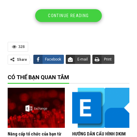
CONTINUE READING
328
Share
Facebook
E-mail
Print
CÓ THỂ BẠN QUAN TÂM
Cách cập nhật bản vá CU SU Exchange Server | How to
Nâng cấp tổ chức của bạn từ
HƯỚNG DẪN CẤU HÌNH DKIM
update CU, SU Exchange| Phương Nguyễn IT