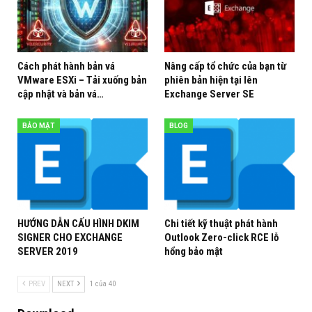
Hãy theo dõi kênh Phương Nguyễn tại đây :
https://youtube.com/c/PhuongNguyenIT
Cách phát hành bản vá
Nâng cấp tổ chức của bạn từ
VMware ESXi – Tải xuống bản
phiên bản hiện tại lên
Theo dõi IT Share NVP trên mạng xã hội liên kết :
cập nhật và bản vá…
Exchange Server SE
►Website: https://viettechgroup.vn,
https://phuongnguyenblog.com
BẢO MẬT
BLOG
►Facebook: https://www.facebook.com/jsisen
►Fanpages: https://www.facebook.com/itsharenvp
►Group facebook:
https://www.facebook.com/groups/viettechgroupvn
HƯỚNG DẪN CẤU HÌNH DKIM
Chi tiết kỹ thuật phát hành
►Linkedin: https://www.linkedin.com/in/phuong-
SIGNER CHO EXCHANGE
Outlook Zero-click RCE lỗ
nguyen-van
SERVER 2019
hổng bảo mật
►Twitter: https://twitter.com/jsisen
PREV
NEXT
1 của 40
►Instagram: https://www.instagram.com/js1sen