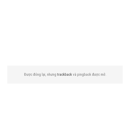
Được đóng lại, nhưng
trackback
và pingback được mở.
KHUYẾN CÁO: Video này và nội dung của nó tuân theo
Điều khoản Sử dụng của Microsoft ( https:
//www.microsoft.com/en-us/legal …). Tất cả mã và tập
lệnh phải tuân theo các điều khoản hiện hành trên
Microsoft (ví dụ: Giấy phép MIT). Mọi việc cập nhật