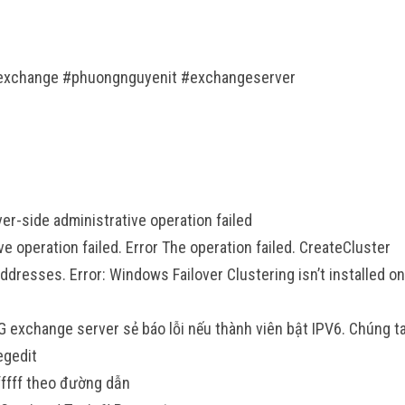
_exchange #phuongnguyenit #exchangeserver
ver-side administrative operation failed
ve operation failed. Error The operation failed. CreateCluster
ddresses. Error: Windows Failover Clustering isn’t installed on
AG exchange server sẻ báo lỗi nếu thành viên bật IPV6. Chúng t
egedit
fffff theo đường dẫn