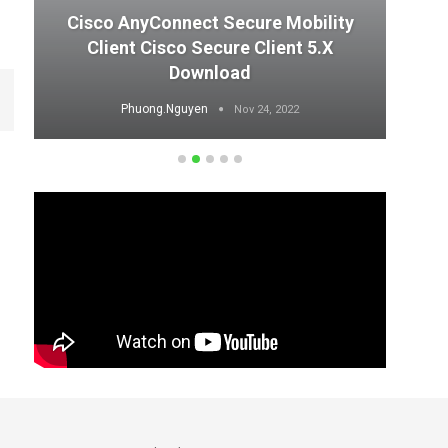
Cisco AnyConnect Secure Mobility
Client Cisco Secure Client 5.x
T
Download
Phuong.Nguyen
Nov 24, 2022