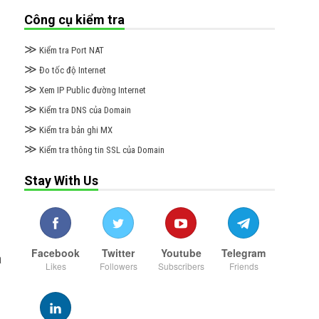
Công cụ kiểm tra
≫
Kiểm tra Port NAT
≫
Đo tốc độ Internet
≫
Xem IP Public đường Internet
≫
Kiểm tra DNS của Domain
≫
Kiểm tra bản ghi MX
≫
Kiểm tra thông tin SSL của Domain
Stay With Us
Facebook
Twitter
Youtube
Telegram
a
Likes
Followers
Subscribers
Friends