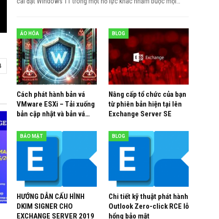
cài đặt Windows 11 trong một nỗ lực khác nhằm buộc mọi
…
ẢO HÓA
BLOG
4
Cách phát hành bản vá
Nâng cấp tổ chức của bạn
VMware ESXi – Tải xuống
từ phiên bản hiện tại lên
bản cập nhật và bản vá…
Exchange Server SE
BẢO MẬT
BLOG
HƯỚNG DẪN CẤU HÌNH
Chi tiết kỹ thuật phát hành
DKIM SIGNER CHO
Outlook Zero-click RCE lỗ
EXCHANGE SERVER 2019
hổng bảo mật