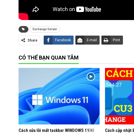
Exchange Server
Share
Facebook
E-mail
Print
CÓ THỂ BẠN QUAN TÂM
Cách sửa lỗi mất taskbar WINDOWS 11￼
Cách cập nhật 