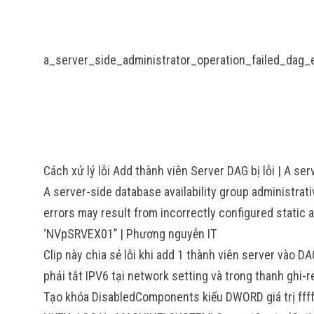
a_server_side_administrator_operation_failed_dag
Cách xử lý lỗi Add thành viên Server DAG bị lỗi | A ser
A server-side database availability group administrati
errors may result from incorrectly configured static a
‘NVpSRVEX01’’ | Phương nguyễn IT
Clip này chia sẻ lỗi khi add 1 thành viên server vào D
phải tắt IPV6 tại network setting và trong thanh ghi-r
Tạo khóa DisabledComponents kiểu DWORD giá trị fff