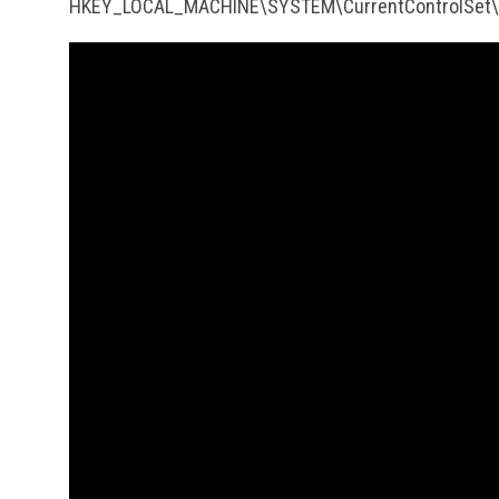
HKEY_LOCAL_MACHINE\SYSTEM\CurrentControlSet\S