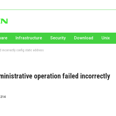
ware
Infrastructure
Security
Download
Unix
ed incorrectly config static address
inistrative operation failed incorrectly
214