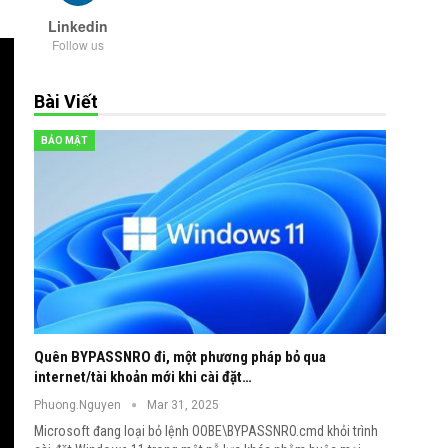
Linkedin
Follow us
Bài Viết
BẢO MẬT
Quên BYPASSNRO đi, một phương pháp bỏ qua
internet/tài khoản mới khi cài đặt…
Phuong.Nguyen
Mar 31, 2025
Microsoft đang loại bỏ lệnh OOBE\BYPASSNRO.cmd khỏi trình