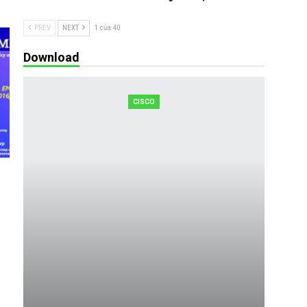
PREV
NEXT
1 của 40
Download
CISCO