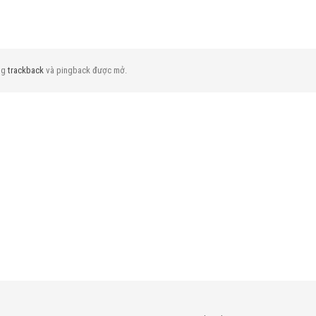
Download Service Pack Service Pack
bility
For ProLiant (SPP) Version
oad
2022.09.01.00 Cập…
ng
trackback
và pingback được mở.
Phuong.Nguyen
Nov 24, 2022