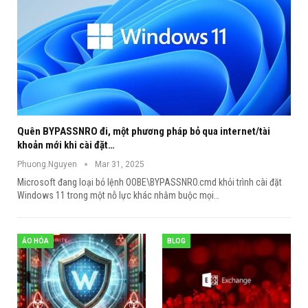
Quên BYPASSNRO đi, một phương pháp bỏ qua internet/tài
khoản mới khi cài đặt…
Phuong.Nguyen
Mar 31, 2025
Microsoft đang loại bỏ lệnh OOBE\BYPASSNRO.cmd khỏi trình cài đặt
Windows 11 trong một nỗ lực khác nhằm buộc mọi
…
ẢO HÓA
BLOG