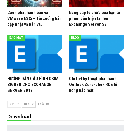
Cách phát hành bản vá
Nâng cấp tổ chức của bạn từ
VMware ESXi – Tải xuống bản
phiên bản hiện tại lên
cập nhật và bản vá…
Exchange Server SE
BẢO MẬT
BLOG
HƯỚNG DẪN CẤU HÌNH DKIM
Chi tiết kỹ thuật phát hành
SIGNER CHO EXCHANGE
Outlook Zero-click RCE lỗ
SERVER 2019
hổng bảo mật
PREV
NEXT
1 của 40
Download