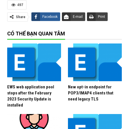
497
Download ISO Exchange Server 2016/2019
Share
Facebook
E-mail
Print
Link
Link
Exchange Server
Onedrive
backup
CÓ THỂ BẠN QUAN TÂM
Exchange Server 2016
CU21
Exchange Server 2019
CU10
EWS web application pool
New opt-in endpoint for
stops after the February
POP3/IMAP4 clients that
2023 Security Update is
need legacy TLS
installed