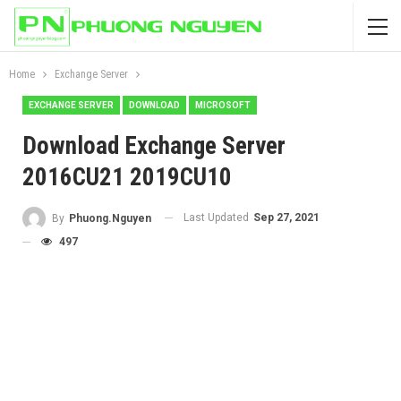
Home
Exchange Server
EXCHANGE SERVER
DOWNLOAD
MICROSOFT
Download Exchange Server
2016CU21 2019CU10
Last Updated
Sep 27, 2021
By
Phuong.Nguyen
497