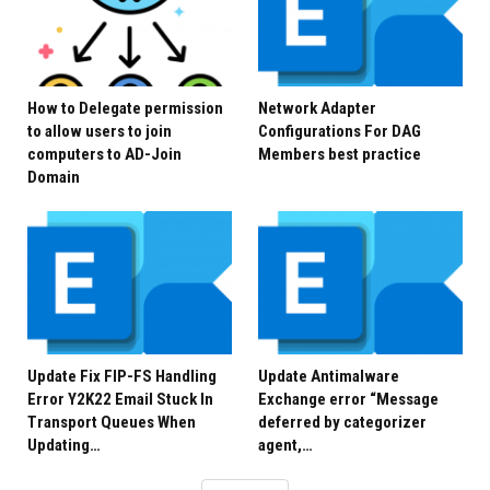
How to Delegate permission
Network Adapter
to allow users to join
Configurations For DAG
computers to AD-Join
Members best practice
Domain
Good Lucky
Phương Nguyễn
Update Fix FIP-FS Handling
Update Antimalware
Error Y2K22 Email Stuck In
Exchange error “Message
Transport Queues When
deferred by categorizer
Updating…
agent,…