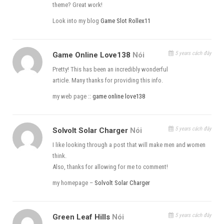
theme? Great work!
replication-v11.html
Look into my blog
Game Slot Rollex11
5 years cách đây
Game Online Love138
Nói
Pretty! This has been an incredibly wonderful
article. Many thanks for providing this info.
my web page ::
game online love138
5 years cách đây
Solvolt Solar Charger
Nói
I like looking through a post that will make men and women
think.
Also, thanks for allowing for me to comment!
my homepage –
Solvolt Solar Charger
5 years cách đây
Green Leaf Hills
Nói