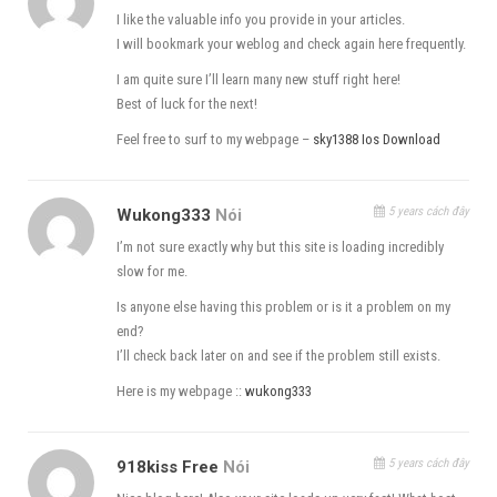
I like the valuable info you provide in your articles.
I will bookmark your weblog and check again here frequently.
I am quite sure I’ll learn many new stuff right here!
Best of luck for the next!
Feel free to surf to my webpage –
sky1388 Ios Download
5 years cách đây
Wukong333
Nói
I’m not sure exactly why but this site is loading incredibly
slow for me.
Is anyone else having this problem or is it a problem on my
end?
I’ll check back later on and see if the problem still exists.
Here is my webpage ::
wukong333
Cài đặt báo thành công là ok
Upgrade thành công nhé lên Veeam backup Replication
5 years cách đây
918kiss Free
Nói
11