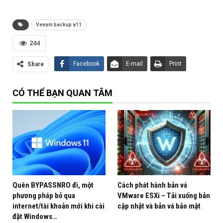
Veeam backup v11
244
Share
Facebook
E-mail
Print
CÓ THỂ BẠN QUAN TÂM
Quên BYPASSNRO đi, một
Cách phát hành bản vá
phương pháp bỏ qua
VMware ESXi – Tải xuống bản
Yêu cầu
internet/tài khoản mới khi cài
cập nhật và bản vá bảo mật
đặt Windows…
Backup cấu hình SQL của Veeam backup