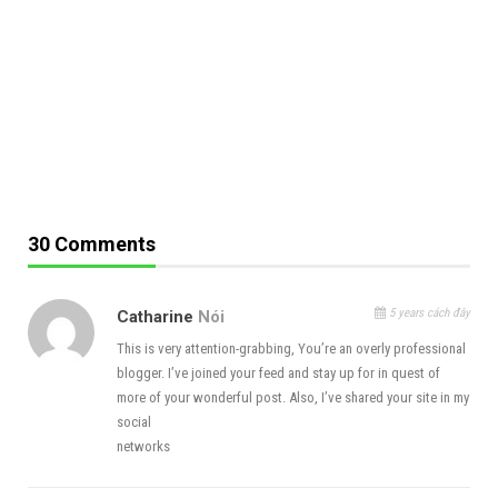
Nếu có bản quyền thì chọn vào không thì sử dụng free
10 Instance
30 Comments
5 years cách đây
Catharine
Nói
This is very attention-grabbing, You’re an overly professional
blogger. I’ve joined your feed and stay up for in quest of
more of your wonderful post. Also, I’ve shared your site in my
Không có Microsoft.net core runtime 3.1.10 và
social
Microsoft ASP.NET core shared Framework 3.1.10 thì
networks
chọn install nhé