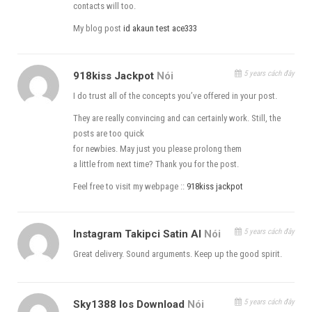
contacts will too.
Cài đặt luôn remote các server sau khi update sẽ tự
động update.
My blog post
id akaun test ace333
Đến đây là tiến trình sẽ cài đặt (stop dịch vụ, cài đặt
5 years cách đây
918kiss Jackpot
Nói
update db, các roles chính của Veeam). Phần này tốn
I do trust all of the concepts you’ve offered in your post.
khá thời gian chúng ta hãy làm ly cafe chờ thôi nhé tằm
They are really convincing and can certainly work. Still, the
15-30 tùy cấu hình máy server Veeam của chúng ta.
posts are too quick
for newbies. May just you please prolong them
a little from next time? Thank you for the post.
Feel free to visit my webpage ::
918kiss jackpot
5 years cách đây
Instagram Takipci Satin Al
Nói
Great delivery. Sound arguments. Keep up the good spirit.
5 years cách đây
Sky1388 Ios Download
Nói