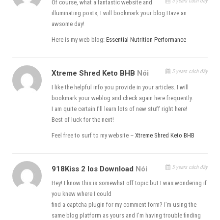
5 years cách đây
Of course, what a fantastic website and
illuminating posts, I will bookmark your blog.Have an
awsome day!
Here is my web blog:
Essential Nutrition Performance
5 years cách đây
Xtreme Shred Keto BHB
Nói
I like the helpful info you provide in your articles. I will
bookmark your weblog and check again here frequently.
I am quite certain I’ll learn lots of new stuff right here!
Best of luck for the next!
Feel free to surf to my website –
Xtreme Shred Keto BHB
5 years cách đây
918Kiss 2 Ios Download
Nói
Hey! I know this is somewhat off topic but I was wondering if
you knew where I could
find a captcha plugin for my comment form? I’m using the
same blog platform as yours and I’m having trouble finding