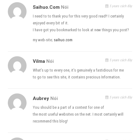
5 years cách đây
Saihuo.com
Nói
I need to to thank you for this very good read!! I certainly
enjoyed every bit of it.
I have got you bookmarked to look at new things you post?
my web-site;
saihuo.com
5 years cách đây
Vilma
Nói
What’s up to every one, it’s genuinely a fastidious for me
to go to see this site, it contains precious Information.
5 years cách đây
Aubrey
Nói
You should be a part of a contest for one of
the most useful websites on the net. I most certainly will
recommend this blog!