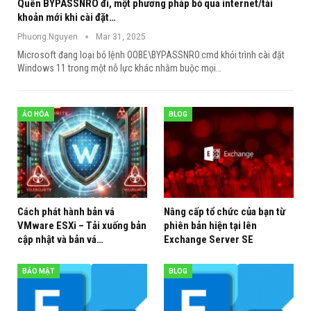
Quên BYPASSNRO đi, một phương pháp bỏ qua internet/tài
khoản mới khi cài đặt…
Phuong.Nguyen
Mar 31, 2025
Microsoft đang loại bỏ lệnh OOBE\BYPASSNRO.cmd khỏi trình cài đặt
Windows 11 trong một nỗ lực khác nhằm buộc mọi
…
ẢO HÓA
BLOG
Cách phát hành bản vá
Nâng cấp tổ chức của bạn từ
VMware ESXi – Tải xuống bản
phiên bản hiện tại lên
cập nhật và bản vá…
Exchange Server SE
BẢO MẬT
BLOG