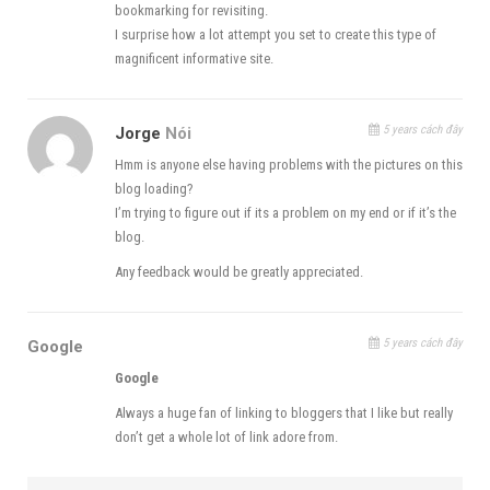
bookmarking for revisiting.
I surprise how a lot attempt you set to create this type of
magnificent informative site.
5 years cách đây
Jorge
Nói
Hmm is anyone else having problems with the pictures on this
blog loading?
I’m trying to figure out if its a problem on my end or if it’s the
blog.
Any feedback would be greatly appreciated.
5 years cách đây
Google
Google
Always a huge fan of linking to bloggers that I like but really
don’t get a whole lot of link adore from.