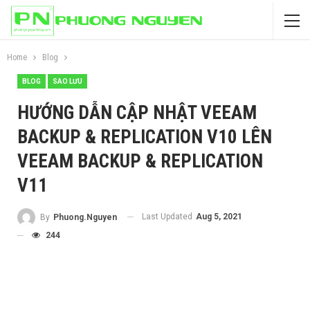
Home
Blog
BLOG
SAO LƯU
HƯỚNG DẪN CẬP NHẬT VEEAM
BACKUP & REPLICATION V10 LÊN
VEEAM BACKUP & REPLICATION
V11
Last Updated
Aug 5, 2021
By
Phuong.Nguyen
244