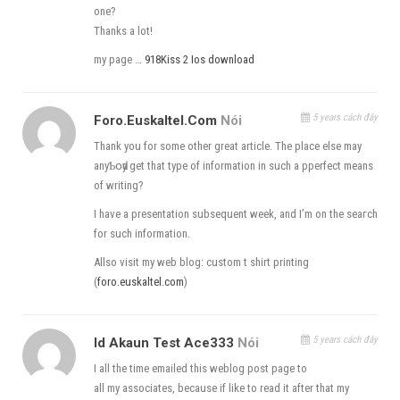
one?
Thanks a lot!
my page …
918Kiss 2 Ios download
Nhập thông tin tài khoản truy cập SQL
Chọn yes upgrade db nếu cần thiết nhé
5 years cách đây
Foro.euskaltel.com
Nói
Τhank you for some other great article. The place else mаy
anyƄօԁy get that type of information in such a pperfect means
of writing?
I have a presentation subsequent wеek, and І’m on the seaгch
for such information.
Allso visit my web blog: custom t shirt printing
(
foro.euskaltel.com
)
5 years cách đây
Id Akaun Test Ace333
Nói
I all the time emailed this weblog post page to
all my associates, because if like to read it after that my