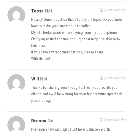
5 years cách đây
Tessa
Nói
Howdy! Quick question that’s totally off topic. Do you know
how to make your site mobile friendly?
My site looks weird when viewing from my apple iphone.
I’m trying to find a theme or plugin that might be able to fix
this issue.
If you have any recommendations, please share.
With thanks!
5 years cách đây
Will
Nói
Thanks for sharing your thoughts. I really appreciate your
efforts and I will be waiting for your further write ups thank
you once again.
5 years cách đây
Brenna
Nói
I’ve learn a few just right stuff here. Definitely worth