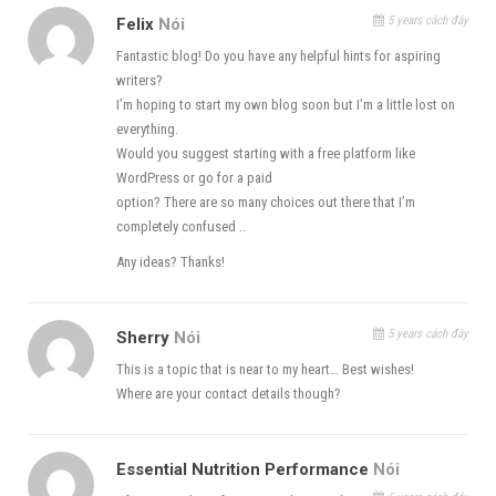
5 years cách đây
Felix
Nói
Fantastic blog! Do you have any helpful hints for aspiring
writers?
I’m hoping to start my own blog soon but I’m a little lost on
everything.
Would you suggest starting with a free platform like
WordPress or go for a paid
option? There are so many choices out there that I’m
completely confused ..
Any ideas? Thanks!
5 years cách đây
Sherry
Nói
Nhập tài khoản để chạy dịch vụ
This is a topic that is near to my heart… Best wishes!
Where are your contact details though?
Essential Nutrition Performance
Nói