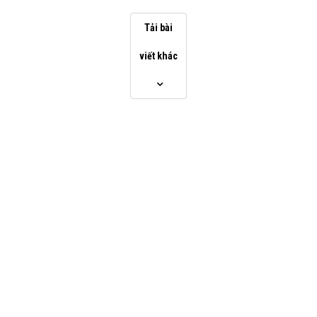
Tải bài
viết khác
Chấp nhận điều khoản Veeam