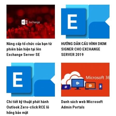
Backup Cấu hình Veeam Backup Hiện tại
Download ISO Veeam Backup v11 link download,
Đăng ký tài khoản để download nhé.
https://www.veeam.com/backup-replication-
download.html
Nâng cấp tổ chức của bạn từ
HƯỚNG DẪN CẤU HÌNH DKIM
phiên bản hiện tại lên
SIGNER CHO EXCHANGE
Exchange Server SE
SERVER 2019
Các Bước Upgrade
Mount disk ISO run Setup.exe, theo wizard từng bước
thôi nhé
Chi tiết kỹ thuật phát hành
Danh sách web Microsoft
Outlook Zero-click RCE lỗ
Admin Portals
hổng bảo mật