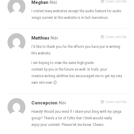
5 years cách đây
Meghan
Nói
I visited many websites except the audio feature for audio
songs current at this website is in fact marvelous.
5 years cách đây
Matthias
Nói
I’d like to thank you for the efforts you have put in writing
this website.
I am hoping to view the same high-grade
content by you in the future as well. In truth, your
creative writing abilities has encouraged me to get my very
own site now 😉
5 years cách đây
Concepcion
Nói
Howdy! Would you mind if I share your blog with my zynga
group? There’s a lot of folks that I think would really
enjoy your content. Please let me know. Cheers