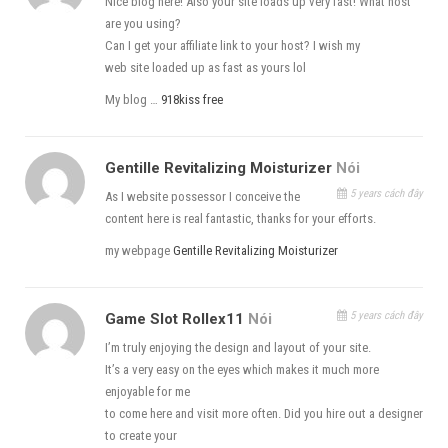
Nice blog here! Also your site loads up very fast! What host
are you using?
Can I get your affiliate link to your host? I wish my
web site loaded up as fast as yours lol
My blog …
918kiss free
Gentille Revitalizing Moisturizer
Nói
5 years cách đây
As I website possessor I conceive the
content here is real fantastic, thanks for your efforts.
my webpage
Gentille Revitalizing Moisturizer
Chúc các bạn thành công
5 years cách đây
Game Slot Rollex11
Nói
I’m truly enjoying the design and layout of your site.
Phương Nguyễn
It’s a very easy on the eyes which makes it much more
enjoyable for me
Nguồn
https://viettechgroup.vn/huong-dan-cap-nhat-
to come here and visit more often. Did you hire out a designer
veeam-backup-replication-v10-len-veeam-backup-
to create your