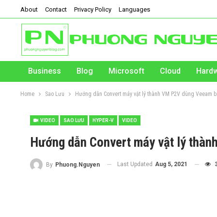
About
Contact
Privacy Policy
Languages
Business
Blog
Microsoft
Cloud
Hard
Home
Sao Lưu
Hướng dẫn Convert máy vật lý thành VM P2V dùng Veeam 
VIDEO
SAO LƯU
HYPER-V
VIDEO
Hướng dẫn Convert máy vật lý thà
Last Updated
Aug 5, 2021
By
Phuong.Nguyen