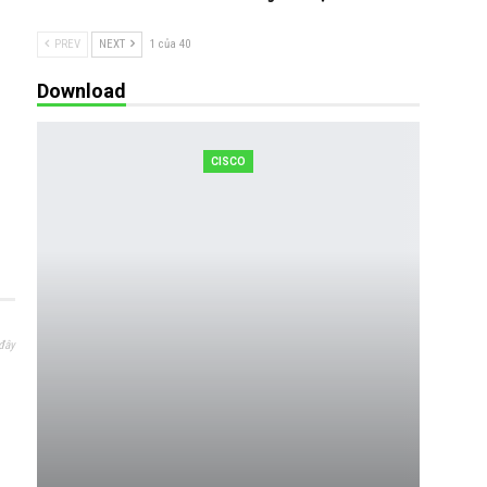
PREV
NEXT
1 của 40
Download
CISCO
đây