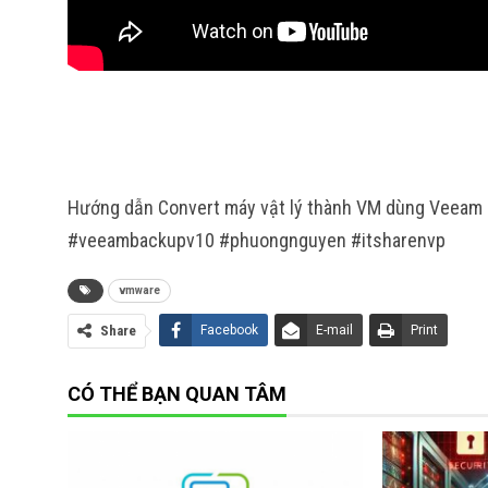
Hướng dẫn Convert máy vật lý thành VM dùng Veeam
#veeambackupv10 #phuongnguyen #itsharenvp
vmware
Share
Facebook
E-mail
Print
CÓ THỂ BẠN QUAN TÂM