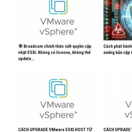
🎯 Broadcom chính thức siết quyền cập
Cách phát hành
nhật ESXi: Không có license, không thể
xuống bản cập 
update…
CÁCH UPGRADE VMware ESXI HOST TỪ
CÁCH UPRADE 