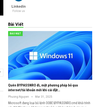
Linkedin
Follow us
Bài Viết
BẢO MẬT
7
Quên BYPASSNRO đi, một phương pháp bỏ qua
internet/tài khoản mới khi cài đặt…
Phuong.Nguyen
Mar 31, 2025
Microsoft đang loại bỏ lệnh OOBE\BYPASSNRO.cmd khỏi trình