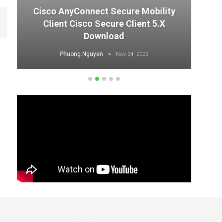
Cisco AnyConnect Secure Mobility
Client Cisco Secure Client 5.x
T
Download
Phuong.Nguyen
Nov 24, 2022