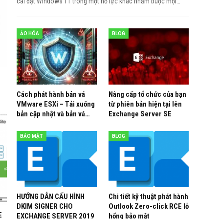
cài đặt Windows 11 trong một nỗ lực khác nhằm buộc mọi
…
ẢO HÓA
BLOG
Cách phát hành bản vá
Nâng cấp tổ chức của bạn
VMware ESXi – Tải xuống
từ phiên bản hiện tại lên
bản cập nhật và bản vá…
Exchange Server SE
BẢO MẬT
BLOG
HƯỚNG DẪN CẤU HÌNH
Chi tiết kỹ thuật phát hành
DKIM SIGNER CHO
Outlook Zero-click RCE lỗ
E
EXCHANGE SERVER 2019
hổng bảo mật