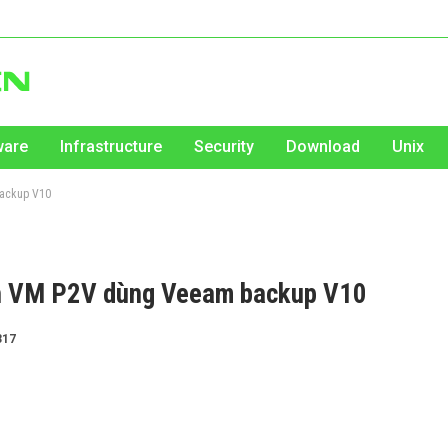
ware
Infrastructure
Security
Download
Unix
backup V10
nh VM P2V dùng Veeam backup V10
317