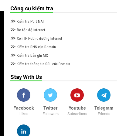
Công cụ kiểm tra
≫
Kiểm tra Port NAT
≫
Đo tốc độ Internet
≫
Xem IP Public đường Internet
≫
Kiểm tra DNS của Domain
≫
Kiểm tra bản ghi MX
≫
Kiểm tra thông tin SSL của Domain
Stay With Us
Facebook
Twitter
Youtube
Telegram
Likes
Followers
Subscribers
Friends