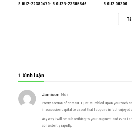
8.0U2-22380479- 8.0U2B-23305546
8.0U2.00300
Tả
CISCO
1 bình luận
Jamison
Nói
Pretty section of content. I just stumbled upon your web si
in accession capital to assert that I acquire in fact enjoye
Any way I will be subscribing to your augment and even I 
consistently rapidly.