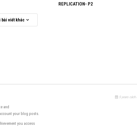
REPLICATION- P2
i bài viết khác
TẢI VỀ
5 years cách 
te and
d account your blog posts.
achievement you access