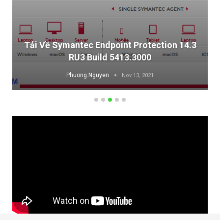
Tải Về Symantec Endpoint Protection 14.3
RU3 Build 5413.3000
Phuong.Nguyen
Nov 13, 2021