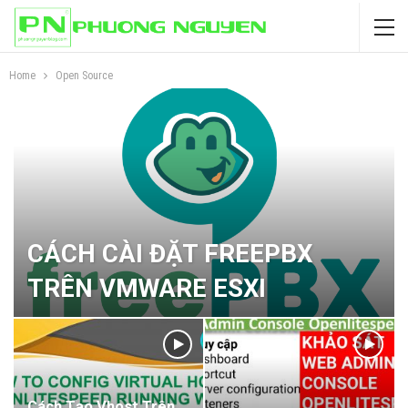
Home
Open Source
CÁCH CÀI ĐẶT FREEPBX
TRÊN VMWARE ESXI
Cách Tạo Vhost Trên