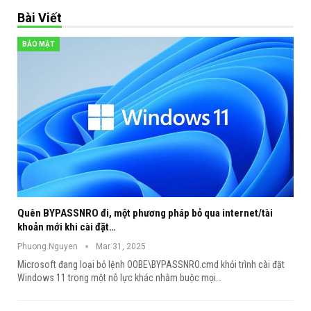
Bài Viết
BẢO MẬT
Quên BYPASSNRO đi, một phương pháp bỏ qua internet/tài
khoản mới khi cài đặt…
Phuong.Nguyen
Mar 31, 2025
Microsoft đang loại bỏ lệnh OOBE\BYPASSNRO.cmd khỏi trình cài đặt
Windows 11 trong một nỗ lực khác nhằm buộc mọi
…