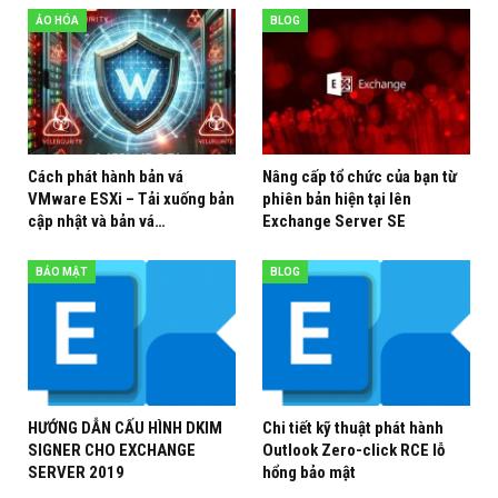
ẢO HÓA
BLOG
Cách phát hành bản vá
Nâng cấp tổ chức của bạn từ
VMware ESXi – Tải xuống bản
phiên bản hiện tại lên
cập nhật và bản vá…
Exchange Server SE
BẢO MẬT
BLOG
HƯỚNG DẪN CẤU HÌNH DKIM
Chi tiết kỹ thuật phát hành
SIGNER CHO EXCHANGE
Outlook Zero-click RCE lỗ
SERVER 2019
hổng bảo mật