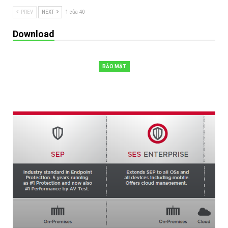
PREV
NEXT
1 của 40
Download
BẢO MẬT