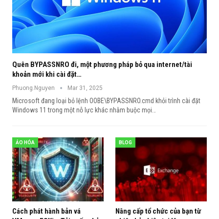
Quên BYPASSNRO đi, một phương pháp bỏ qua internet/tài
khoản mới khi cài đặt…
Phuong.Nguyen
Mar 31, 2025
Microsoft đang loại bỏ lệnh OOBE\BYPASSNRO.cmd khỏi trình cài đặt
Windows 11 trong một nỗ lực khác nhằm buộc mọi
…
ẢO HÓA
BLOG
Cách phát hành bản vá
Nâng cấp tổ chức của bạn từ