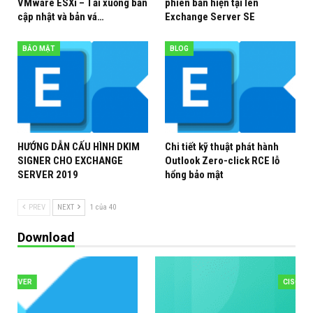
VMware ESXi – Tải xuống bản
phiên bản hiện tại lên
cập nhật và bản vá…
Exchange Server SE
BẢO MẬT
BLOG
HƯỚNG DẪN CẤU HÌNH DKIM
Chi tiết kỹ thuật phát hành
SIGNER CHO EXCHANGE
Outlook Zero-click RCE lỗ
SERVER 2019
hổng bảo mật
PREV
NEXT
1 của 40
Download
CISCO