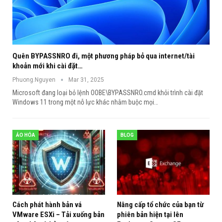
Quên BYPASSNRO đi, một phương pháp bỏ qua internet/tài
khoản mới khi cài đặt…
Phuong.Nguyen
Mar 31, 2025
Microsoft đang loại bỏ lệnh OOBE\BYPASSNRO.cmd khỏi trình cài đặt
Windows 11 trong một nỗ lực khác nhằm buộc mọi
…
ẢO HÓA
BLOG
Cách phát hành bản vá
Nâng cấp tổ chức của bạn từ
VMware ESXi – Tải xuống bản
phiên bản hiện tại lên