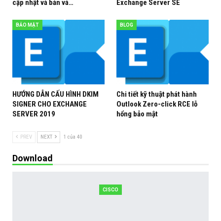
cập nhật và bản vá…
Exchange Server SE
BẢO MẬT
BLOG
HƯỚNG DẪN CẤU HÌNH DKIM
Chi tiết kỹ thuật phát hành
SIGNER CHO EXCHANGE
Outlook Zero-click RCE lỗ
SERVER 2019
hổng bảo mật
PREV
NEXT
1 của 40
Download
CISCO