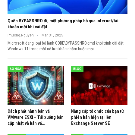
Quên BYPASSNRO đi, một phương pháp bỏ qua internet/tài
khoản mới khi cài đặt…
Phuong.Nguyen
Mar 31, 2025
Microsoft đang loại bỏ lệnh OOBE\BYPASSNRO.cmd khỏi trình cài đặt
Windows 11 trong một nỗ lực khác nhằm buộc mọi
…
ẢO HÓA
BLOG
Cách phát hành bản vá
Nâng cấp tổ chức của bạn từ
VMware ESXi – Tải xuống bản
phiên bản hiện tại lên
cập nhật và bản vá…
Exchange Server SE