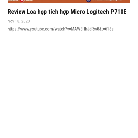
Review Loa họp tích hợp Micro Logitech P710E
Nov 18, 2020
https://www.youtube.com/watch?v=MAW3HhJdRw8&t=618s