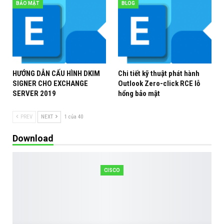
BẢO MẬT
BLOG
HƯỚNG DẪN CẤU HÌNH DKIM
Chi tiết kỹ thuật phát hành
SIGNER CHO EXCHANGE
Outlook Zero-click RCE lỗ
SERVER 2019
hổng bảo mật
PREV
NEXT
1 của 40
Download
CISCO