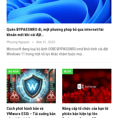
Quên BYPASSNRO đi, một phương pháp bỏ qua internet/tài
khoản mới khi cài đặt…
Phuong.Nguyen
Mar 31, 2025
Microsoft đang loại bỏ lệnh OOBE\BYPASSNRO.cmd khỏi trình cài đặt
Windows 11 trong một nỗ lực khác nhằm buộc mọi
…
ẢO HÓA
BLOG
Cách phát hành bản vá
Nâng cấp tổ chức của bạn từ
VMware ESXi – Tải xuống bản
phiên bản hiện tại lên