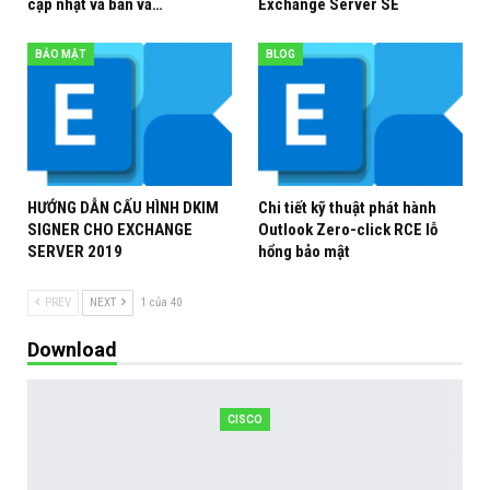
cập nhật và bản vá…
Exchange Server SE
BẢO MẬT
BLOG
HƯỚNG DẪN CẤU HÌNH DKIM
Chi tiết kỹ thuật phát hành
SIGNER CHO EXCHANGE
Outlook Zero-click RCE lỗ
SERVER 2019
hổng bảo mật
PREV
NEXT
1 của 40
Download
CISCO