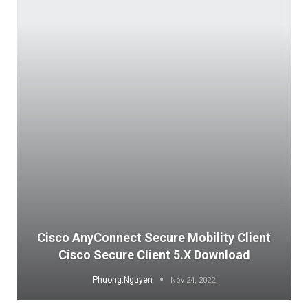
co AnyConnect Secure Mobility Client
Tải Về
Cisco Secure Client 5.x Download
Phuong.Nguyen
Nov 24, 2022