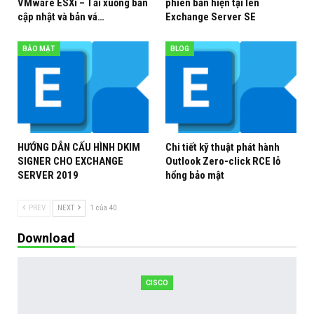
VMware ESXi – Tải xuống bản
phiên bản hiện tại lên
cập nhật và bản vá…
Exchange Server SE
BẢO MẬT
BLOG
HƯỚNG DẪN CẤU HÌNH DKIM
Chi tiết kỹ thuật phát hành
SIGNER CHO EXCHANGE
Outlook Zero-click RCE lỗ
SERVER 2019
hổng bảo mật
PREV
NEXT
1 của 40
Download
CISCO