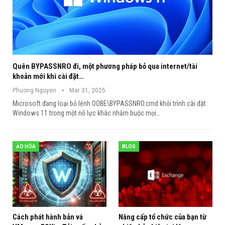
Quên BYPASSNRO đi, một phương pháp bỏ qua internet/tài
khoản mới khi cài đặt…
Phuong.Nguyen
Mar 31, 2025
Microsoft đang loại bỏ lệnh OOBE\BYPASSNRO.cmd khỏi trình cài đặt
Windows 11 trong một nỗ lực khác nhằm buộc mọi
…
ẢO HÓA
BLOG
Cách phát hành bản vá
Nâng cấp tổ chức của bạn từ