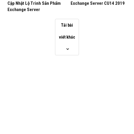
Cập Nhật Lộ Trình Sản Phẩm
Exchange Server CU14 2019
Exchange Server
Tải bài
viết khác
Video Timeline
00:00 Giới thiệu lý thuyết
00:51 Danh sách URL Virtual Directories
01:04 Cấu hình Internal URL Virtual Directories EAC
03:54 Cấu hình External URL Virtual Directories EMS
04:54 Cấu hình Outlook Anywhere Enable
05:25 Cấu hình Service Connection Point (SCP)