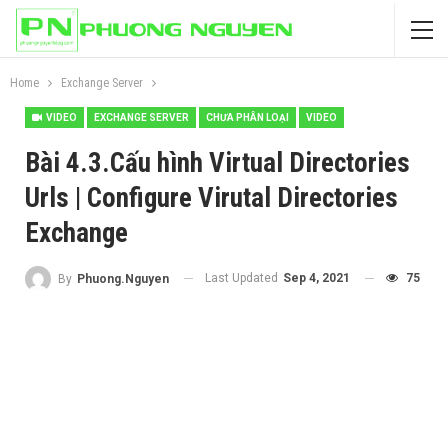
Home
Exchange Server
VIDEO
EXCHANGE SERVER
CHƯA PHÂN LOẠI
VIDEO
Bài 4.3.Cấu hình Virtual Directories
Urls | Configure Virutal Directories
Exchange
Last Updated
Sep 4, 2021
75
By
Phuong.Nguyen