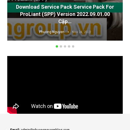
nload Service Pack Service Pack For
roLiant (SPP) Version 2022.09.01.00
Cisco 
Cập…
Ci
Phuong.Nguyen
Nov 24, 2022
Email:
admin@phuongnguyenblog.com