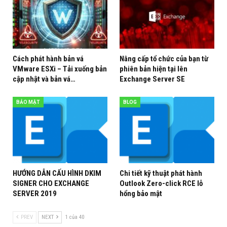
Cách phát hành bản vá
Nâng cấp tổ chức của bạn từ
VMware ESXi – Tải xuống bản
phiên bản hiện tại lên
cập nhật và bản vá…
Exchange Server SE
BẢO MẬT
BLOG
HƯỚNG DẪN CẤU HÌNH DKIM
Chi tiết kỹ thuật phát hành
SIGNER CHO EXCHANGE
Outlook Zero-click RCE lỗ
SERVER 2019
hổng bảo mật
PREV
NEXT
1 của 40