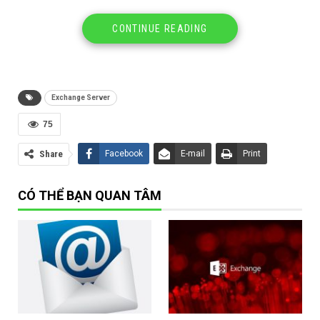
CONTINUE READING
Exchange Server
75
Share
Facebook
E-mail
Print
CÓ THỂ BẠN QUAN TÂM
Bài 4.3 Cấu hình Virtual Directories Urls | Configure
Virutal Directories Exchange| Phương Nguyễn