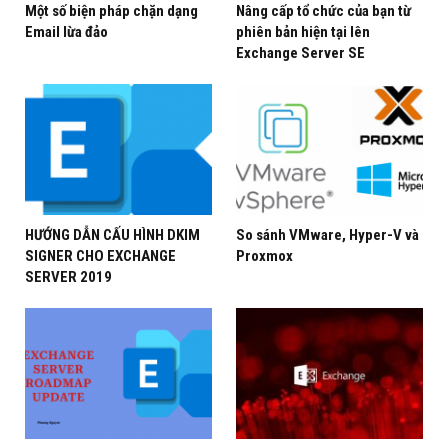
Một số biện pháp chặn dạng
Nâng cấp tổ chức của bạn từ
cấu_hình_virtual_directorie
Email lừa đảo
phiên bản hiện tại lên
Exchange Server SE
#configure_url_virtual_dire
#phương_nguyễn
#itsharenvp
Sau khi cài đặt xong, tạo các databases, email mailbox,
HƯỚNG DẪN CẤU HÌNH DKIM
So sánh VMware, Hyper-V và
khảo sát các đối tượng recepients, DNS, hôm nay
SIGNER CHO EXCHANGE
Proxmox
SERVER 2019
Phương Nguyễn chia sẽ cấu hình virtual Directories
urls dành cho Mail Exchange 2016 , 2019 các bạn tham
khảo nhé.