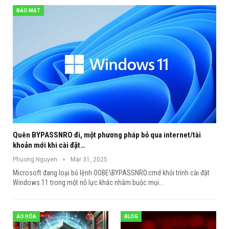
BẢO MẬT
Quên BYPASSNRO đi, một phương pháp bỏ qua internet/tài
khoản mới khi cài đặt…
Phuong.Nguyen
Mar 31, 2025
Microsoft đang loại bỏ lệnh OOBE\BYPASSNRO.cmd khỏi trình cài đặt
Windows 11 trong một nỗ lực khác nhằm buộc mọi
…
ẢO HÓA
BLOG