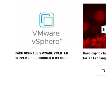
Download Service Pack Servi
ecure Mobility
For ProLiant (SPP) Versi
04 Download
2022.09.01.00 Cập…
Phuong.Nguyen
Oct 1, 2021
Nov 24, 2022
CÁCH UPGRADE VMWARE VCENTER
Nâng cấp tổ chứ
SERVER 8.0.U3.00000-8.0.U3.00300
tại lên Exchan
Tả