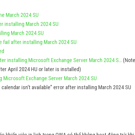
 the March 2024 SU
er installing March 2024 SU
alling March 2024 SU
il after installing March 2024 SU
ed
fter installing Microsoft Exchange Server March 2024 S…
(Note
er April 2024 HU or later is installed)
ling Microsoft Exchange Server March 2024 SU
calendar isn’t available” error after installing March 2024 SU
 khiến việc in lịch trong OWA có thể không hoạt động trừ khi