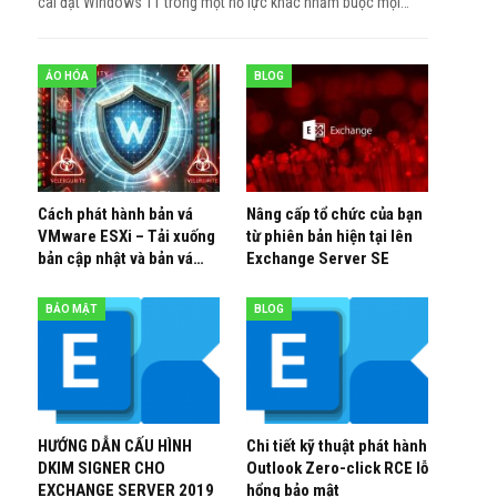
cài đặt Windows 11 trong một nỗ lực khác nhằm buộc mọi
…
ẢO HÓA
BLOG
Cách phát hành bản vá
Nâng cấp tổ chức của bạn
VMware ESXi – Tải xuống
từ phiên bản hiện tại lên
bản cập nhật và bản vá…
Exchange Server SE
BẢO MẬT
BLOG
HƯỚNG DẪN CẤU HÌNH
Chi tiết kỹ thuật phát hành
DKIM SIGNER CHO
Outlook Zero-click RCE lỗ
EXCHANGE SERVER 2019
hổng bảo mật