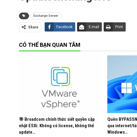
Exchange Server
Share
Facebook
E-mail
Print
CÓ THỂ BẠN QUAN TÂM
TẢI VỀ
🎯 Broadcom chính thức siết quyền cập
Quên BYPASSNR
nhật ESXi: Không có license, không thể
qua internet/tà
update…
Windows…