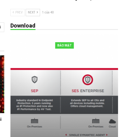
PREV
NEXT
1 của 40
Download
4
BẢO MẬT
i