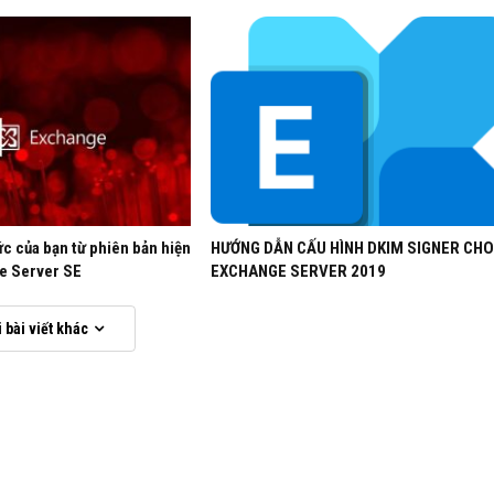
ce Pack
Cisco AnyConnect Secure Mobility
on
Client Cisco Secure Client 5.x
Download
Phuong.Nguyen
Nov 24, 2022
c của bạn từ phiên bản hiện
HƯỚNG DẪN CẤU HÌNH DKIM SIGNER CH
ge Server SE
EXCHANGE SERVER 2019
i bài viết khác