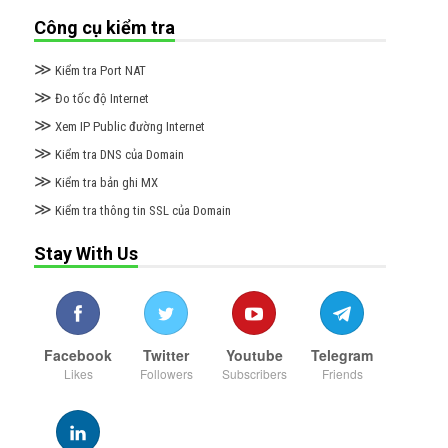
Công cụ kiểm tra
≫
Kiểm tra Port NAT
≫
Đo tốc độ Internet
≫
Xem IP Public đường Internet
≫
Kiểm tra DNS của Domain
≫
Kiểm tra bản ghi MX
≫
Kiểm tra thông tin SSL của Domain
Stay With Us
Facebook
Twitter
Youtube
Telegram
Likes
Followers
Subscribers
Friends