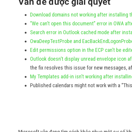
Vấn đề được giải quyết
Download domains not working after installing
“We can’t open this document” error in OWA aft
Search error in Outlook cached mode after inst
OwaDeepTestProbe and EacBackEndLogonProbe fa
Edit permissions option in the ECP can’t be edit
Outlook doesn’t display unread envelope icon a
the fix resolves this issue for new messages, aft
My Templates add-in isn’t working after instal
Published calendars might not work with a “This 
Microsoft vẫn đang tìm cách khắc phục một sự cố khác