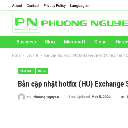
About
Contact
Privacy Policy
Languages
Business
Blog
Microsoft
Cloud
Hard
Home
Bảo mật
Bản cập nhật hotfix (HU) Exchange Server 23 tháng 4 năm 
BẢO MẬT
BLOG
Bản cập nhật hotfix (HU) Exchange
Last Updated
May 5, 2024
By
Phuong.Nguyen