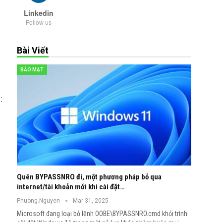
Linkedin
Follow us
Bài Viết
BẢO MẬT
:
Quên BYPASSNRO đi, một phương pháp bỏ qua
internet/tài khoản mới khi cài đặt…
Phuong.Nguyen
Mar 31, 2025
Microsoft đang loại bỏ lệnh OOBE\BYPASSNRO.cmd khỏi trình