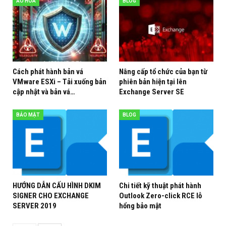
ẢO HÓA
BLOG
Cách phát hành bản vá
Nâng cấp tổ chức của bạn từ
VMware ESXi – Tải xuống bản
phiên bản hiện tại lên
cập nhật và bản vá…
Exchange Server SE
BẢO MẬT
BLOG
HƯỚNG DẪN CẤU HÌNH DKIM
Chi tiết kỹ thuật phát hành
SIGNER CHO EXCHANGE
Outlook Zero-click RCE lỗ
SERVER 2019
hổng bảo mật