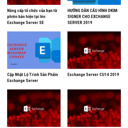
Server | Phương Nguyễn
Nâng cấp tổ chức của bạn từ
HƯỚNG DẪN CẤU HÌNH DKIM
DAG #exchangeserver #phương_nguyễn
phiên bản hiện tại lên
SIGNER CHO EXCHANGE
Exchange Server SE
SERVER 2019
#phuongnguyen #itsharenvp
Cập Nhật Lộ Trình Sản Phẩm
Exchange Server CU14 2019
Exchange Server
Clip này Phương Nguyễn chia sẻ lý thuyết về tổng quan