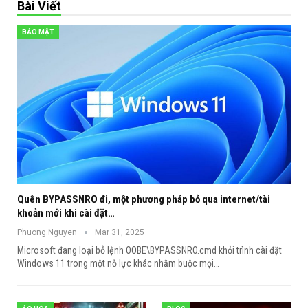
Bài Viết
BẢO MẬT
Quên BYPASSNRO đi, một phương pháp bỏ qua internet/tài
khoản mới khi cài đặt…
Phuong.Nguyen
Mar 31, 2025
Microsoft đang loại bỏ lệnh OOBE\BYPASSNRO.cmd khỏi trình cài đặt
Windows 11 trong một nỗ lực khác nhằm buộc mọi
…