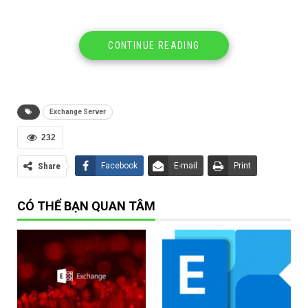
CONTINUE READING
Exchange Server
232
Share
Facebook
E-mail
Print
CÓ THỂ BẠN QUAN TÂM
Tổng Quan Database Availability Groups DAG Exchange