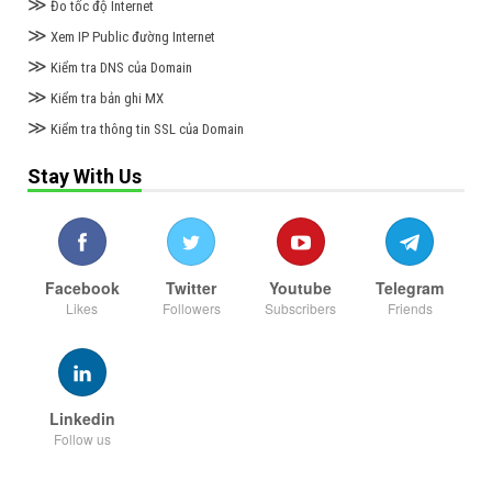
≫
Đo tốc độ Internet
https://youtu.be/6QbPTpxt-0c
≫
Xem IP Public đường Internet
👉Bài 0.Chuẩn bị môi trường cài đặt Exchange Server
≫
Kiểm tra DNS của Domain
2016/2019
≫
Kiểm tra bản ghi MX
≫
https://youtu.be/5p937Ao7Wbw
Kiểm tra thông tin SSL của Domain
Stay With Us
Hãy theo dõi kênh Phương Nguyễn tại đây :
https://youtube.com/c/PhuongNguyenIT
Facebook
Twitter
Youtube
Telegram
Likes
Followers
Subscribers
Friends
Linkedin
Follow us