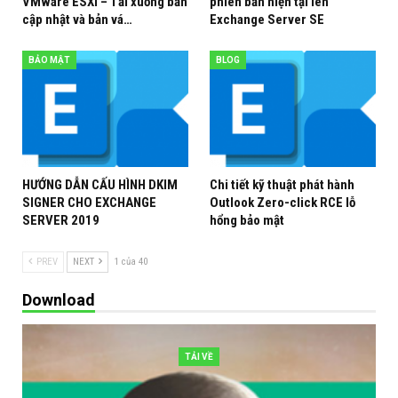
VMware ESXi – Tải xuống bản
phiên bản hiện tại lên
cập nhật và bản vá…
Exchange Server SE
BẢO MẬT
BLOG
HƯỚNG DẪN CẤU HÌNH DKIM
Chi tiết kỹ thuật phát hành
SIGNER CHO EXCHANGE
Outlook Zero-click RCE lỗ
SERVER 2019
hổng bảo mật
PREV
NEXT
1 của 40
Download
TẢI VỀ