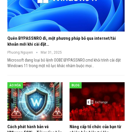
Quên BYPASSNRO đi, một phương pháp bỏ qua internet/tài
khoản mới khi cài đặt…
Phuong.Nguyen
Mar 31, 2025
Microsoft đang loại bỏ lệnh OOBE\BYPASSNRO.cmd khỏi trình cài đặt
Windows 11 trong một nỗ lực khác nhằm buộc mọi
…
ẢO HÓA
BLOG
Cách phát hành bản vá
Nâng cấp tổ chức của bạn từ