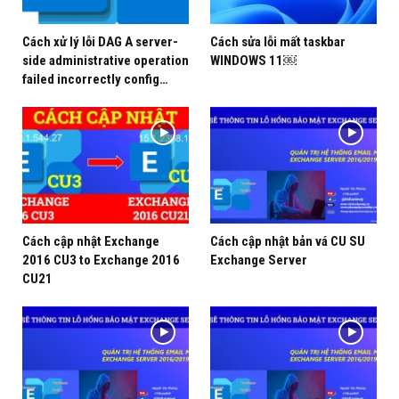
Cách xử lý lỗi DAG A server-
Cách sửa lỗi mất taskbar
side administrative operation
WINDOWS 11￼
failed incorrectly config…
Cách cập nhật Exchange
Cách cập nhật bản vá CU SU
2016 CU3 to Exchange 2016
Exchange Server
CU21