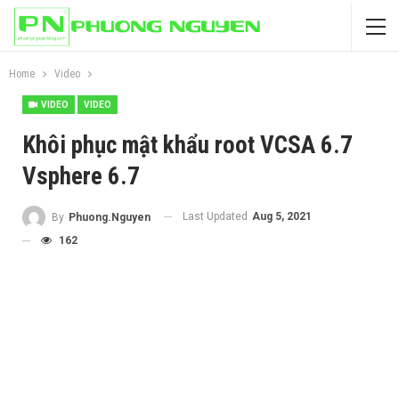
Home
Video
VIDEO
VIDEO
Khôi phục mật khẩu root VCSA 6.7
Vsphere 6.7
Last Updated
Aug 5, 2021
By
Phuong.Nguyen
162