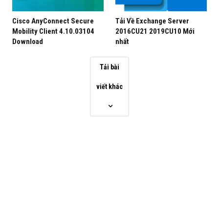
Cisco AnyConnect Secure
Tải Về Exchange Server
Mobility Client 4.10.03104
2016CU21 2019CU10 Mới
Download
nhất
Các tính năng và đặc điểm của Máy chủ nhắn tin
Tải bài
MDaemon:
viết khác
Khả năng tích hợp người dùng Microsoft Outlook
Sử dụng khóa công khai duy nhất để quản lý mã
hóa email
Cập nhật chương trình tự động
Phát hiện các email hợp lệ từ những email không
hợp lệ để ngăn chặn các cuộc tấn công tiềm ẩn
Quản lý hộp thư đến dễ dàng
Khả năng kết nối với hầu hết các ứng dụng khách