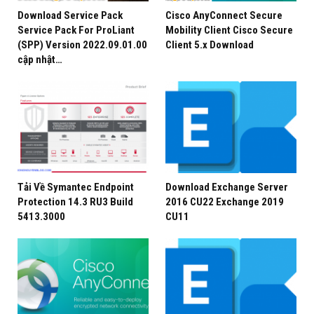
không phải lo lắng về các vấn đề bảo mật mới.
Download Service Pack
Cisco AnyConnect Secure
Service Pack For ProLiant
Mobility Client Cisco Secure
(SPP) Version 2022.09.01.00
Client 5.x Download
cập nhật…
Tải Về Symantec Endpoint
Download Exchange Server
Protection 14.3 RU3 Build
2016 CU22 Exchange 2019
5413.3000
CU11