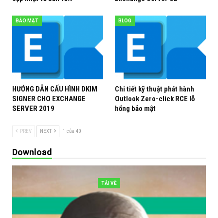
BẢO MẬT
BLOG
HƯỚNG DẪN CẤU HÌNH DKIM
Chi tiết kỹ thuật phát hành
SIGNER CHO EXCHANGE
Outlook Zero-click RCE lỗ
SERVER 2019
hổng bảo mật
PREV
NEXT
1 của 40
Download
TẢI VỀ