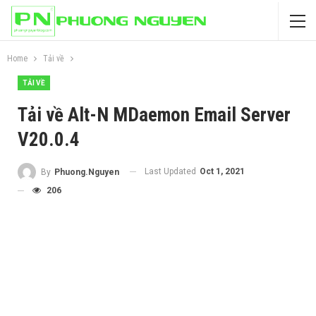
Home
Tải về
TẢI VỀ
Tải về Alt-N MDaemon Email Server
V20.0.4
Last Updated
Oct 1, 2021
By
Phuong.Nguyen
206