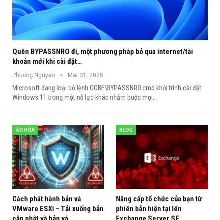
Quên BYPASSNRO đi, một phương pháp bỏ qua internet/tài
khoản mới khi cài đặt…
Phuong.Nguyen
Mar 31, 2025
Microsoft đang loại bỏ lệnh OOBE\BYPASSNRO.cmd khỏi trình cài đặt
Windows 11 trong một nỗ lực khác nhằm buộc mọi
…
ẢO HÓA
BLOG
Cách phát hành bản vá
Nâng cấp tổ chức của bạn từ
VMware ESXi – Tải xuống bản
phiên bản hiện tại lên
cập nhật và bản vá…
Exchange Server SE