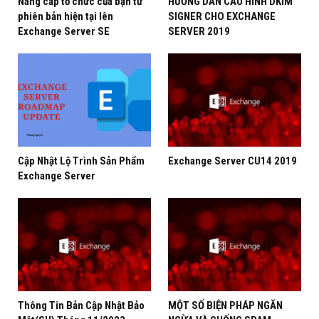
Nâng cấp tổ chức của bạn từ
HƯỚNG DẪN CẤU HÌNH DKIM
phiên bản hiện tại lên
SIGNER CHO EXCHANGE
Exchange Server SE
SERVER 2019
Cập Nhật Lộ Trình Sản Phẩm
Exchange Server CU14 2019
Exchange Server
Chúc các bạn thành công
Phương Nguyễn
Thông Tin Bản Cập Nhật Bảo
MỘT SỐ BIỆN PHÁP NGĂN