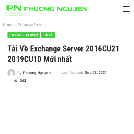
Home
Exchange Server
EXCHANGE SERVER
TẢI VỀ
Tải Về Exchange Server 2016CU21
2019CU10 Mới nhất
Last Updated
Sep 23, 2021
By
Phuong.Nguyen
343