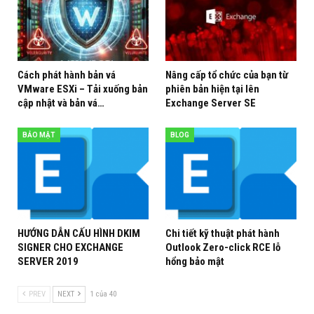
Cách phát hành bản vá
Nâng cấp tổ chức của bạn từ
VMware ESXi – Tải xuống bản
phiên bản hiện tại lên
cập nhật và bản vá…
Exchange Server SE
BẢO MẬT
BLOG
HƯỚNG DẪN CẤU HÌNH DKIM
Chi tiết kỹ thuật phát hành
SIGNER CHO EXCHANGE
Outlook Zero-click RCE lỗ
SERVER 2019
hổng bảo mật
PREV
NEXT
1 của 40