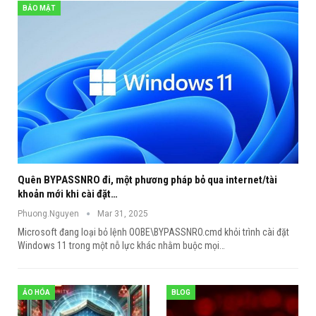
BẢO MẬT
Quên BYPASSNRO đi, một phương pháp bỏ qua internet/tài
khoản mới khi cài đặt…
Phuong.Nguyen
Mar 31, 2025
Microsoft đang loại bỏ lệnh OOBE\BYPASSNRO.cmd khỏi trình cài đặt
Windows 11 trong một nỗ lực khác nhằm buộc mọi
…
ẢO HÓA
BLOG