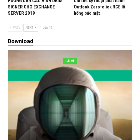
HƯỚNG DẪN CẤU HÌNH DKIM
Chi tiết kỹ thuật phát hành
SIGNER CHO EXCHANGE
Outlook Zero-click RCE lỗ
SERVER 2019
hổng bảo mật
PREV
NEXT
1 của 40
Download
CISCO