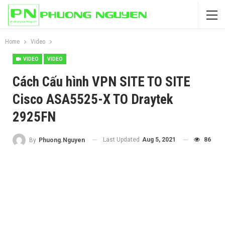
Home
Video
VIDEO
VIDEO
Cách Cấu hình VPN SITE TO SITE
Cisco ASA5525-X TO Draytek
2925FN
Last Updated
Aug 5, 2021
86
By
Phuong.Nguyen