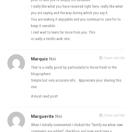
I really like what you have received right here, really like what
you are saying and the way during which you say it.
You are making it enjoyable and you continue to care for to
keep it sensible.
I cant wait to learn far more from you. This
is really a terrific web site.
5 years cách đây
Marquis
Nói
That is a really good tip particularly to those fresh to the
blogosphere.
Simple but very accurate info… Appreciate your sharing this
one.
A must read post!
5 years cách đây
Marguerite
Nói
When I initially commented I clicked the “Notify me when new
comments are added” checkbox and now each time a