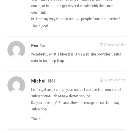
comment is added I get several e-mails with the same
comment.
Is there any way you can remove people from that service?
Thank you!
5 years cách đây
Eva
Nói
Wonderful, what a blog it is! This web site provides useful
data to us, keep it up.
5 years cách đây
Michell
Nói
I will right away clutch your rss as I can’t to find your e-mail
subscription link or newsletter service.
Do you have any? Please allow me recognize so that I may
subscribe.
Thanks.