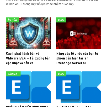
Windows 11 trong một nỗ lực khác nhằm buộc mọi
…
ẢO HÓA
BLOG
Cách phát hành bản vá
Nâng cấp tổ chức của bạn từ
VMware ESXi – Tải xuống bản
phiên bản hiện tại lên
cập nhật và bản vá…
Exchange Server SE
BẢO MẬT
BLOG