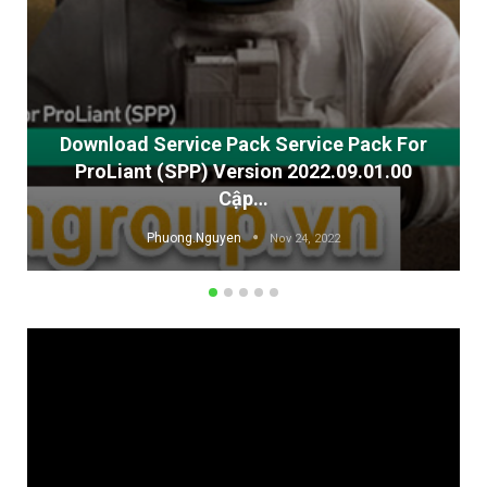
rvice Pack For
2022.09.01.00
Cisco AnyConnect Secure Mobi
Cisco Secure Client 5.x 
Phuong.Nguyen
24, 2022
Nov 24, 2