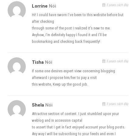
5 years cách đây
Lorrine
Nói
Hi! I could have sworn I’ve been to this website before but
after checking
through some of the post I realized it’s new to me.
Anyhow, I’m definitely happy I found it and I’ll be
bookmarking and checking back frequently!
5 years cách đây
Tisha
Nói
If some one desires expert view concerning blogging
afterward i propose him/her to pay a visit
this website, Keep up the good job.
5 years cách đây
Shela
Nói
Attractive section of content. I just stumbled upon your
weblog and in accession capital
to assert that I get in fact enjoyed account your blog posts.
Any way I will be subscribing to your feeds and even I