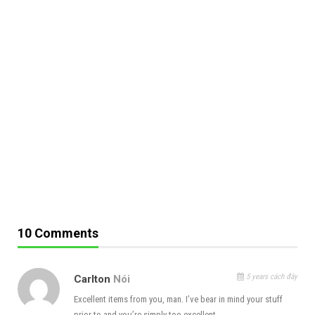
10 Comments
5 years cách đây
Carlton
Nói
Excellent items from you, man. I’ve bear in mind your stuff
prior to and you’re simply too excellent.