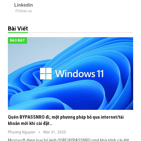
Linkedin
Follow us
Bài Viết
BẢO MẬT
Quên BYPASSNRO đi, một phương pháp bỏ qua internet/tài
khoản mới khi cài đặt…
Phuong.Nguyen
Mar 31, 2025
Microsoft đang loại bỏ lệnh OOBE\BYPASSNRO.cmd khỏi trình cài đặt