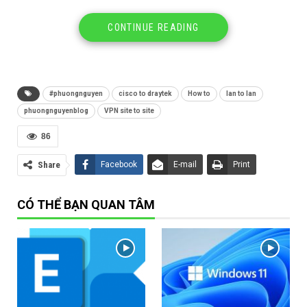
CONTINUE READING
#phuongnguyen
cisco to draytek
How to
lan to lan
phuongnguyenblog
VPN site to site
Cách Cấu hình VPN SITE TO SITE Cisco ASA5525-X TO
86
Draytek 2925FN
Share
Facebook
E-mail
Print
CÓ THỂ BẠN QUAN TÂM